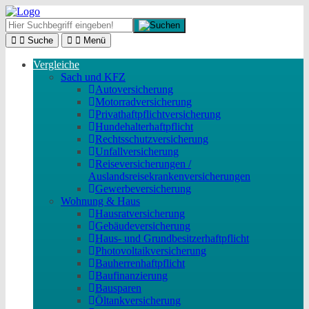
Suche
Menü
Vergleiche
Sach und KFZ
Autoversicherung
Motorradversicherung
Privathaftpflichtversicherung
Hundehalterhaftpflicht
Rechtsschutzversicherung
Unfallversicherung
Reiseversicherungen /
Auslandsreisekrankenversicherungen
Gewerbeversicherung
Wohnung & Haus
Hausratversicherung
Gebäudeversicherung
Haus- und Grundbesitzerhaftpflicht
Photovoltaikversicherung
Bauherrenhaftpflicht
Baufinanzierung
Bausparen
Öltankversicherung