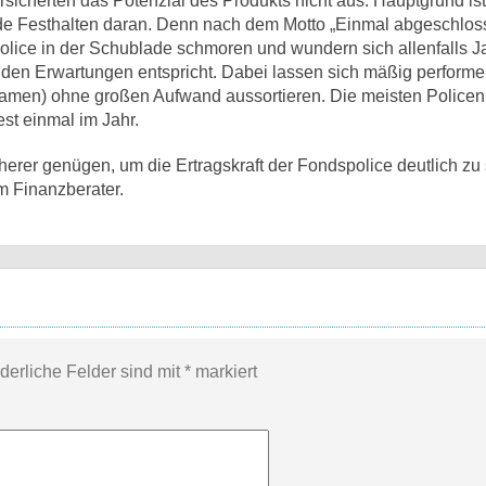
sicherten das Potenzial des Produkts nicht aus. Hauptgrund ist
e Festhalten daran. Denn nach dem Motto „Einmal abgeschloss
Police in der Schublade schmoren und wundern sich allenfalls Ja
ht den Erwartungen entspricht. Dabei lassen sich mäßig perform
 Namen) ohne großen Aufwand aussortieren. Die meisten Policen
st einmal im Jahr.
herer genügen, um die Ertragskraft der Fondspolice deutlich zu 
m Finanzberater.
rderliche Felder sind mit
*
markiert