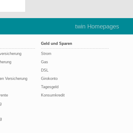
twin Homepages
Geld und Sparen
sversicherung
Strom
cherung
Gas
DSL
en Versicherung
Girokonto
Tagesgeld
rente
Konsumkredit
g
g