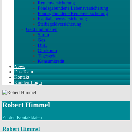
Rentenversicherung
Fondsgebundene Lebensversicherung
Fondsgebundene Rentenversicherung
Kapitallebensversicherung
Sterbegeldversicherung
Geld und Sparen
Strom
Gas
DSL
Girokonto
Tagesgeld
Konsumkredit
News
Das Team
Kontakt
Kunden-Login
Robert Himmel
Zu den Kontaktdaten
Robert Himmel