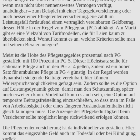
wenn man nicht über nennenswertes Vermögen verfügt,
unabdingbar – zum Beispiel mit einer Tagegeldversicherung oder
noch besser einer Pflegerentenversicherung. Sie zahlt im
Leistungsfall fortlaufend einen vertraglich vereinbarten Geldbetrag,
dessen Höhe in der Regel vom Pflegegrad (PG) abhängt. Am Markt
gibt es eine Vielzahl von Tarifmodellen, die für Laien kaum zu
überblicken sind. Worauf kommt es an, welche Kriterien sollte man
mit seinem Berater anlegen?
Meist ist die Höhe des Pflegetagegeldes prozentual nach PG
gestaffelt, mit 100 Prozent in PG 5. Dieser Höchstsatz sollte für
stationäre Pflege auch in den PG 2–4 gelten, zudem ist ein hoher
Satz für ambulante Pflege in PG 4 günstig. In der Regel werden
dynamisch steigende Beiträge vereinbart, hier können
Widerspruchsmöglichkeiten gefragt sein. Zudem sollte es die Option
auf Leistungsdynamik geben, damit man den Schutzumfang später
noch erweitern kann. Vorteilhaft kann es auch sein, eine Option auf
temporäre Beitragsfreistellung einzuschließen, so dass man im Falle
von Arbeitslosigkeit oder eines längeren Auslandsaufenthalts nicht
gleich kündigen muss. Die Anzeige der Pflegebedürftigkeit beim
Versicherer sollte möglichst lange rückwirkend erfolgen können.
Die Pflegerentenversicherung ist da individueller zu gestalten. Hier
kommt das eingezahlte Geld auch im Todesfall oder bei Kündigung
zurück.