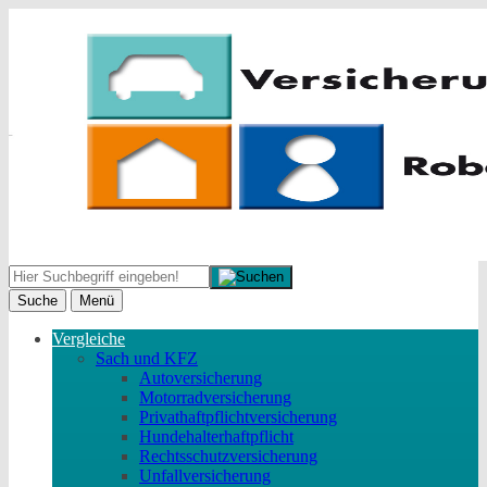
Suche
Menü
Vergleiche
Sach und KFZ
Autoversicherung
Motorradversicherung
Privathaftpflichtversicherung
Hundehalterhaftpflicht
Rechtsschutzversicherung
Unfallversicherung